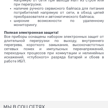
напрямую от сети при выходе ИБП из строя или
при перегрузке;
наличие ручного сервисного байпаса для питания
потребителей напрямую от сети, в обход цепей
преобразователя и автоматического байпаса;
широкие возможности по удаленному
мониторингу.
Полная электронная защита!
Все приборы оснащены набором электронных защит от
длительной перегрузки по выходу, внутреннего
перегрева, короткого замыкания, высокочастотных
сетевых помех и импульсных перенапряжений,
переходных процессов при коммутации и нелинейных
искажений, «глубокого» разряда батарей и сбоев в
работе ИБП.
МЫ В СОЦ СЕТЯХ