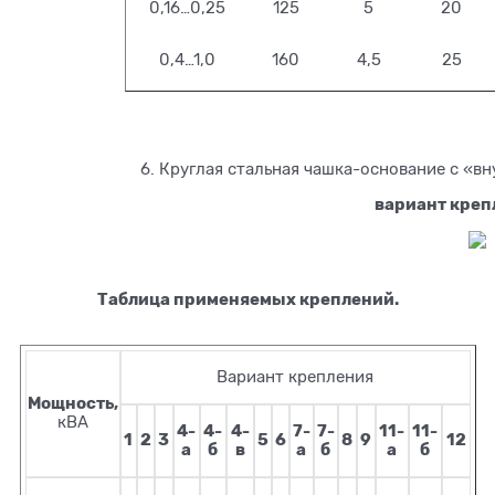
0,16…0,25
125
5
20
0,4…1,0
160
4,5
25
6. Круглая стальная чашка-основание с «вн
вариант креп
Таблица применяемых креплений.
Вариант крепления
Мощность,
кВА
4-
4-
4-
7-
7-
11-
11-
1
2
3
5
6
8
9
12
а
б
в
а
б
а
б