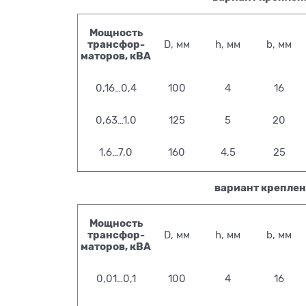
Мощность
трансфор-
D, мм
h, мм
b, мм
маторов, кВА
0,16…0,4
100
4
16
0,63…1,0
125
5
20
1,6…7,0
160
4,5
25
вариант креплени
Мощность
трансфор-
D, мм
h, мм
b, мм
маторов, кВА
0,01…0,1
100
4
16