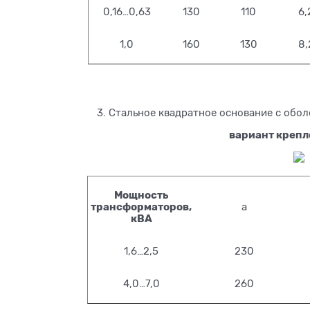
0,16…0,63
130
110
6,
1,0
160
130
8,
3. Стальное квадратное основание с обо
вариант крепл
Мощность
трансформаторов,
a
кВА
1,6…2,5
230
4,0…7,0
260