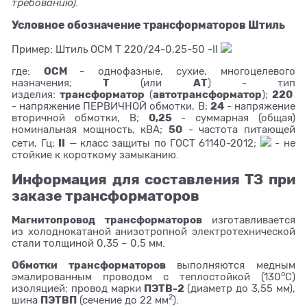
требованию).
Условное обозначение трансформаторов Штиль
Пример: Штиль ОСМ Т 220/24-0,25-50 -II
ОСМ
где:
- однофазные, сухие, многоцелевого
Т
АТ
назначения;
(или
) - тип
трансформатор
автотрансформатор
220
изделия:
(
);
24
- напряжение ПЕРВИЧНОЙ обмотки, В;
- напряжение
0,25
вторичной обмотки, В;
- суммарная (общая)
50
номинальная мощность, кВА;
- частота питающей
II
сети, Гц;
— класс защиты по ГОСТ 61140-2012;
- не
стойкие к короткому замыканию.
Информация для составления ТЗ при
заказе трансформаторов
Магнитопровод трансформаторов
изготавливается
из холоднокатаной анизотропной электротехнической
стали толщиной 0,35 – 0,5 мм.
Обмотки трансформаторов
выполняются медным
o
эмалированным проводом с теплостойкой (130
С)
ПЭТВ-2
изоляцией: провод марки
(диаметр до 3,55 мм),
2
ПЭТВП
шина
(сечение до 22 мм
).