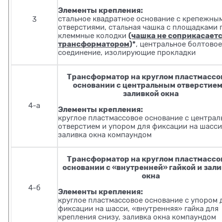
Элементы крепления:
стальное квадратное основание с крепежны
3
отверстиями, стальная чашка с площадками 
(чашка не соприкасаетс
клеммные колодки
трансформатором)
*
, центральное болтово
соединение, изолирующие прокладки
Трансформатор на круглом пластмассо
основании с центральным отверстием
заливкой окна
4-а
Элементы крепления:
круглое пластмассовое основание с центра
отверстием и упором для фиксации на шасси
заливка окна компаундом
Трансформатор на круглом пластмассо
основании с «внутренней» гайкой и зал
окна
4-б
Элементы крепления:
круглое пластмассовое основание с упором 
фиксации на шасси, «внутренняя» гайка для
крепления снизу, заливка окна компаундом