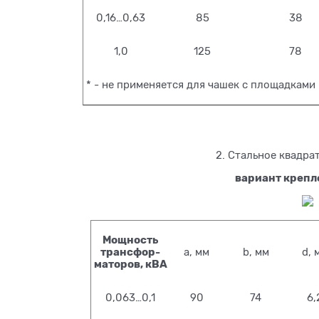
0,16…0,63
85
38
1,0
125
78
* - не применяется для чашек с площадками
2. Стальное квадра
вариант крепл
Мощность
трансфор-
a, мм
b, мм
d, 
маторов, кВА
0,063…0,1
90
74
6,