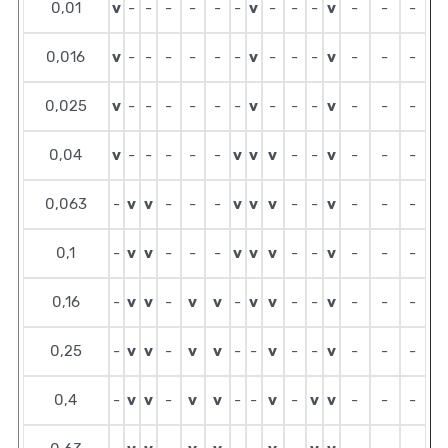
v
v
v
0,01
-
-
-
-
-
-
-
-
-
-
-
-
v
v
v
0,016
-
-
-
-
-
-
-
-
-
-
-
-
v
v
v
0,025
-
-
-
-
-
-
-
-
-
-
-
-
v
v
v
v
v
0,04
-
-
-
-
-
-
-
-
-
-
v
v
v
v
v
v
0,063
-
-
-
-
-
-
-
-
-
v
v
v
v
v
v
0,1
-
-
-
-
-
-
-
-
-
v
v
v
v
v
v
v
0,16
-
-
-
-
-
-
-
-
v
v
v
v
v
v
0,25
-
-
-
-
-
-
-
-
-
v
v
v
v
v
v
v
0,4
-
-
-
-
-
-
-
-