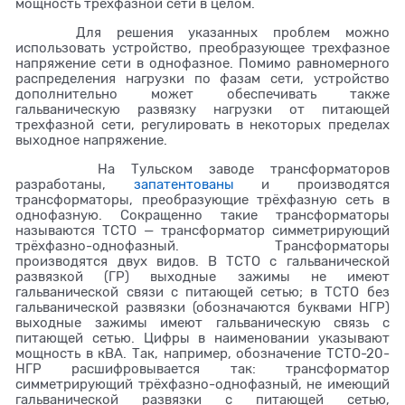
мощность трехфазной сети в целом.
Для решения указанных проблем можно
использовать устройство, преобразующее трехфазное
напряжение сети в однофазное. Помимо равномерного
распределения нагрузки по фазам сети, устройство
дополнительно может обеспечивать также
гальваническую развязку нагрузки от питающей
трехфазной сети, регулировать в некоторых пределах
выходное напряжение.
На Тульском заводе трансформаторов
разработаны,
запатентованы
и производятся
трансформаторы, преобразующие трёхфазную сеть в
однофазную. Сокращенно такие трансформаторы
называются ТСТО — трансформатор симметрирующий
трёхфазно-однофазный. Трансформаторы
производятся двух видов. В ТСТО с гальванической
развязкой (ГР) выходные зажимы не имеют
гальванической связи с питающей сетью; в ТСТО без
гальванической развязки (обозначаются буквами НГР)
выходные зажимы имеют гальваническую связь с
питающей сетью. Цифры в наименовании указывают
мощность в кВА. Так, например, обозначение ТСТО-20-
НГР расшифровывается так: трансформатор
симметрирующий трёхфазно-однофазный, не имеющий
гальванической развязки с питающей сетью,