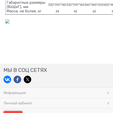
Габаритные размеры
330*310*140
330*310*160
360*360*200
420*4
(ВхШхГ), мм
Масса, не более, кг
34
42
62
МЫ В СОЦ СЕТЯХ
Информация
Личный кабинет