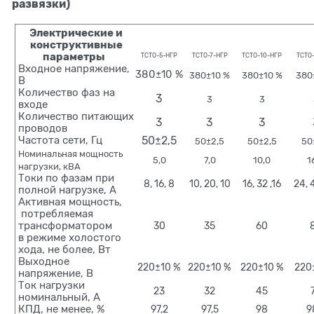
развязки)
Электрические и
конструктивные
параметры
ТСТО-5-НГР
ТСТО-7-НГР
ТСТО-10-НГР
ТСТО
Входное напряжение,
380±10 %
380±10 %
380±10 %
380
В
Количество фаз на
3
3
3
входе
Количество питающих
3
3
3
проводов
Частота сети, Гц
50±2,5
50±2,5
50±2,5
50
Номинальная мощность
5,0
7,0
10,0
1
нагрузки, кВА
Токи по фазам при
8, 16, 8
10, 20, 10
16, 32 ,16
24, 
полной нагрузке, А
Активная мощность,
потребляемая
трансформатором
30
35
60
в режиме холостого
хода, не более, Вт
Выходное
220±10 %
220±10 %
220±10 %
220
напряжение, В
Ток нагрузки
23
32
45
номинальный, А
КПД, не менее, %
97,2
97,5
98
9