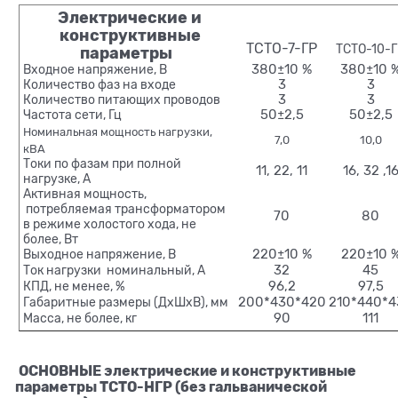
Электрические и
конструктивные
ТСТО-7-ГР
ТСТО-10-
параметры
Входное напряжение, В
380±10 %
380±10 
Количество фаз на входе
3
3
Количество питающих проводов
3
3
Частота сети, Гц
50±2,5
50±2,5
Номинальная мощность нагрузки,
7,0
10,0
кВА
Токи по фазам при полной
11, 22, 11
16, 32 ,1
нагрузке, А
Активная мощность,
потребляемая трансформатором
70
80
в режиме холостого хода, не
более, Вт
Выходное напряжение, В
220±10 %
220±10 
Ток нагрузки номинальный, А
32
45
КПД, не менее, %
96,2
97,5
Габаритные размеры (ДхШхВ), мм
200*430*420
210*440*4
Масса, не более, кг
90
111
ОСНОВНЫЕ электрические и конструктивные
параметры ТСТО-НГР (без гальванической